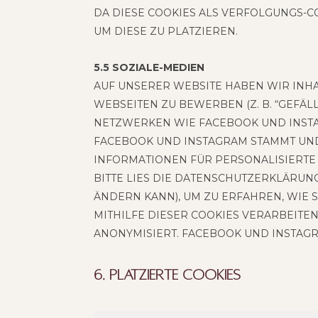
DA DIESE COO­KIES ALS VER­FOL­GUNGS-C
UM DIESE ZU PLATZIEREN.
5.5 SOZIA­LE-MEDI­EN
AUF UNSE­RER WEB­SITE HABEN WIR INHA
WEB­SEI­TEN ZU BEWER­BEN (Z. B. “GEFÄLLT
NETZ­WER­KEN WIE FACE­BOOK UND INSTA­G
FACE­BOOK UND INSTA­GRAM STAMMT UND C
INFOR­MA­TIO­NEN FÜR PER­SO­NA­LI­SIER
BITTE LIES DIE DATEN­SCHUTZ­ER­KLÄ­RUNG
NDERN KANN), UM ZU ERFAH­REN, WIE SIE 
IT­HIL­FE DIE­SER COO­KIES VER­AR­BEI­T
NONY­MI­SIERT. FACE­BOOK UND INSTA­GRA
6. Plat­zier­te Cookies