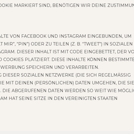
OO­KIE MAR­KIERT SIND, BENÖ­TI­GEN WIR DEINE ZUSTIM­MU
L­TE VON FACE­BOOK UND INSTA­GRAM EIN­GE­BUN­DEN, UM
 MIR”, “PIN”) ODER ZU TEI­LEN (Z. B. “TWEET”) IN SOZIA­LEN
RAM. DIE­SER INHALT IST MIT CODE EIN­GE­BET­TET, DER V
OO­KIES PLAT­ZIERT. DIESE INHAL­TE KÖN­NEN BESTIMM­T
­TE WER­BUNG SPEI­CHERN UND VERARBEITEN.
 DIE­SER SOZIA­LEN NETZ­WER­KE (DIE SICH REGEL­MÄ­SSIG Ä
MIT DEI­NEN (PER­SÖN­LI­CHEN) DATEN UMGE­HEN, DIE SIE 
EN. DIE ABGE­RU­FE­NEN DATEN WER­DEN SO WEIT WIE MÖG­LIC
M HAT SEINE SITZE IN DEN VER­EI­NIG­TEN STAATEN