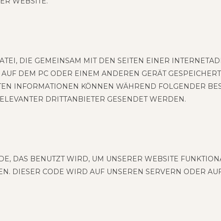
ER WEBSITE.
 DATEI, DIE GEMEIN­SAM MIT DEN SEI­TEN EINER INTER­NET­A
 AUF DEM PC ODER EINEM ANDE­REN GERÄT GESPEI­CHERT
TEN INFOR­MA­TIO­NEN KÖN­NEN WÄH­REND FOL­GEN­DER BE
LE­VAN­TER DRITT­AN­BIE­TER GESEN­DET WERDEN.
E, DAS BENUTZT WIRD, UM UNSE­RER WEB­SITE FUNK­TIO­NA
­CHEN. DIE­SER CODE WIRD AUF UNSE­REN SER­VERN ODER AU