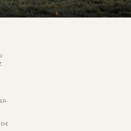
R
.
VER­
IE V