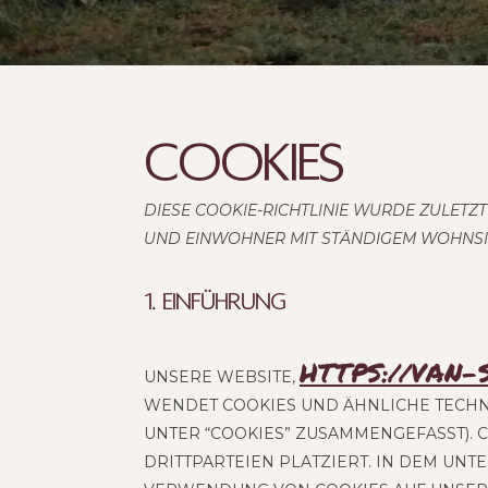
COO­KIES
DIESE COO­KIE-RICHT­LI­NIE WURDE ZULETZT
UND EIN­WOH­NER MIT STÄN­DI­GEM WOHN­S
1. Ein­füh­rung
HTTPS://VAN
UNSE­RE WEB­SITE,
WEN­DET COO­KIES UND ÄHN­LI­CHE TECH­N
UNTER “COO­KIES” ZUSAM­MEN­GE­FASST). 
RITT­PAR­TEI­EN PLAT­ZIERT. IN DEM UNT