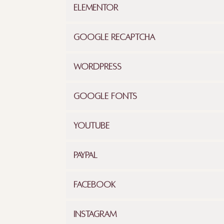
Ele­men­tor
Goog­le reCAPTCHA
Word­Press
Goog­le Fonts
You­Tube
Pay­Pal
Face­book
Insta­gram