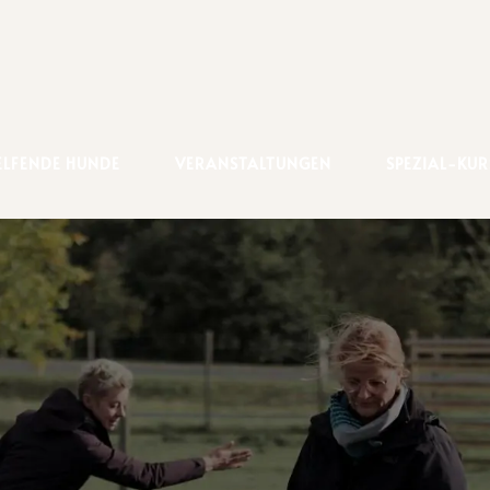
EL­FEN­DE HUNDE
VERANSTALTUNGEN
SPE­ZI­AL-KU