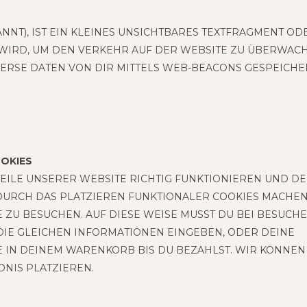
NT), IST EIN KLEI­NES UNSICHT­BA­RES TEXT­FRAG­MENT OD
 WIRD, UM DEN VER­KEHR AUF DER WEB­SITE ZU ÜBER­WA­C
ER­SE DATEN VON DIR MIT­TELS WEB-BEA­CONS GESPEICHE
OOKIES
TEILE UNSE­RER WEB­SITE RICH­TIG FUNK­TIO­NIE­REN UND D
 DURCH DAS PLAT­ZIE­REN FUNK­TIO­NA­LER COO­KIES MACHE
TE ZU BESU­CHEN. AUF DIESE WEISE MUSST DU BEI BESU­CH
IE GLEI­CHEN INFOR­MA­TIO­NEN EIN­GE­BEN, ODER DEINE
­SE IN DEI­NEM WAREN­KORB BIS DU BEZAHLST. WIR KÖN­NEN
D­NIS PLATZIEREN.