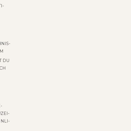
I­
R
­NIS­
EM
T DU
OCH
­
ZEI­
­LI­