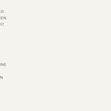
ER
HEN.
RT.
EINE
N
EN