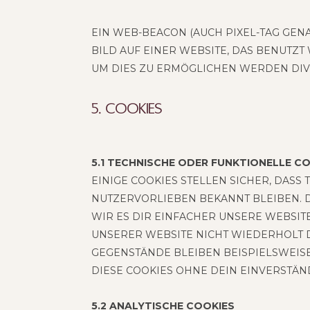
EIN WEB-BEA­CON (AUCH PIXEL-TAG GENAN
BILD AUF EINER WEB­SITE, DAS BENUTZT
UM DIES ZU ERMÖG­LI­CHEN WER­DEN DIV
5. Coo­kies
5.1 TECH­NI­SCHE ODER FUNK­TIO­NEL­LE C
EINI­GE COO­KIES STEL­LEN SICHER, DASS 
NUT­ZER­VOR­LIE­BEN BEKANNT BLEI­BEN.
WIR ES DIR EIN­FA­CHER UNSE­RE WEB­SI
UNSE­RER WEB­SITE NICHT WIE­DER­HOLT D
GEGEN­STÄN­DE BLEI­BEN BEI­SPIELS­WEI
DIESE COO­KIES OHNE DEIN EIN­VER­STÄN
5.2 ANA­LY­TI­SCHE COOKIES