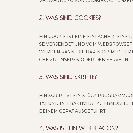
ER­WEN­DUNG VON COO­KIES AUF UNSE­R
2. Was sind Cookies?
EIN COO­KIE IST EINE EIN­FA­CHE KLEI­NE
SE VER­SEN­DET UND VOM WEB­BROW­SER
WER­DEN KANN. DIE DARIN GESPEI­CHER­
CHE ZU UNSE­REN ODER DEN SER­VERN RE
3. Was sind Skripte?
EIN SCRIPT IST EIN STÜCK PRO­GRAMM­COD
TÄT UND INTER­AK­TI­VI­TÄT ZU ERMÖG­LI
DEI­NEM GERÄT AUSGEFÜHRT.
4. Was ist ein Web Beacon?