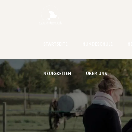
START­SEI­TE
HUN­DE­SCHU­LE
H
NEU­IG­KEI­TEN
ÜBER UNS