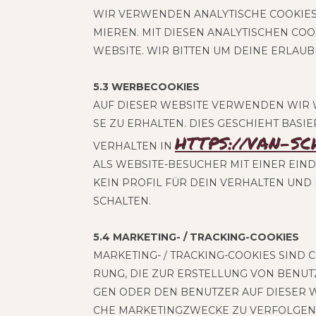
WIR VER­WEN­DEN ANA­LY­TI­SCHE COO­KIE
MIE­REN. MIT DIE­SEN ANA­LY­TI­SCHEN CO
WEB­SITE. WIR BIT­TEN UM DEINE ERLAUB­N
5.3 WER­BE­COO­KIES
AUF DIE­SER WEB­SITE VER­WEN­DEN WIR W
SE ZU ERHAL­TEN. DIES GESCHIEHT BASIE
HTTPS://VAN-S
VER­HAL­TEN IN
ALS WEB­SITE-BESU­CHER MIT EINER EIN­D
KEIN PRO­FIL FÜR DEIN VER­HAL­TEN UND D
SCHALTEN.
5.4 MAR­KE­TING- / TRACKING-COOKIES
MAR­KE­TING- / TRACK­ING-COO­KIES SIND
RUNG, DIE ZUR ERSTEL­LUNG VON BENUT­
GEN ODER DEN BENUT­ZER AUF DIE­SER W
CHE MAR­KE­TING­ZWE­CKE ZU VERFOLGEN