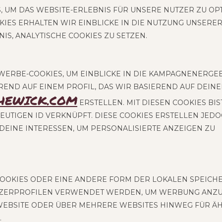
S, UM DAS WEB­SITE-ERLEB­NIS FÜR UNSE­RE NUT­ZER ZU OPT
O­KIES ERHAL­TEN WIR EIN­BLI­CKE IN DIE NUT­ZUNG UNSE­RE
IS, ANA­LY­TI­SCHE COO­KIES ZU SETZEN.
ERBE-COO­KIES, UM EIN­BLI­CKE IN DIE KAM­PA­GNEN­ER­GEB
­REND AUF EINEM PRO­FIL, DAS WIR BASIE­REND AUF DEI­N
CHEWICK.COM
ERSTEL­LEN. MIT DIE­SEN COO­KIES BIS
EU­TI­GEN ID VER­KNÜPFT. DIESE COO­KIES ERSTEL­LEN JED
EINE INTER­ES­SEN, UM PER­SO­NA­LI­SIER­TE ANZEI­GEN ZU
 COO­KIES ODER EINE ANDE­RE FORM DER LOKA­LEN SPEI­CHE
ZER­PRO­FI­LEN VER­WEN­DET WER­DEN, UM WER­BUNG ANZU­
EB­SITE ODER ÜBER MEH­RE­RE WEB­SITES HIN­WEG FÜR ÄHN
.