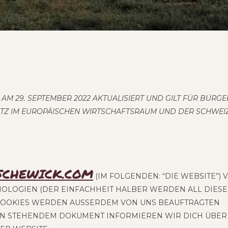
 AM 29. SEP­TEM­BER 2022 AKTUA­LI­SIERT UND GILT FÜR BÜR­GE
ITZ IM EURO­PÄI­SCHEN WIRT­SCHAFTS­RAUM UND DER SCHWEIZ
-SCHEWICK.COM
(IM FOL­GEN­DEN: “DIE WEB­SITE”) 
O­LO­GIEN (DER EIN­FACH­HEIT HAL­BER WER­DEN ALL DIESE
COO­KIES WER­DEN AUSSER­DEM VON UNS BEAUF­TRAG­TEN D
EN STE­HEN­DEM DOKU­MENT INFOR­MIE­REN WIR DICH ÜBER D