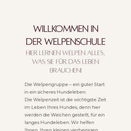
WILL­KOM­MEN IN
DER WELPENSCHULE
HIER LER­NEN WEL­PEN ALLES,
WAS SIE FÜR DAS LEBEN
BRAUCHEN!
Die Wel­pen­grup­pe – ein guter Start
in ein siche­res Hun­de­le­ben.
Die Wel­pen­zeit ist die wich­tigs­te Zeit
im Leben Ihres Hun­des, denn hier
wer­den die Wei­chen gestellt, für ein
lan­ges Hun­de­le­ben. Wir hel­fen
Ihnen, Ihren klei­nen vier­bei­ni­gen