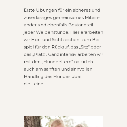
Erste Übun­gen für ein siche­res und
zuver­läs­si­ges gemein­sa­mes Mit­ein­
an­der sind eben­falls Bestand­teil
jeder Wel­pen­stun­de. Hier erar­bei­ten
wir Hör- und Sicht­zei­chen, zum Bei­
spiel für den Rück­ruf, das „Sitz“ oder
das „Platz“. Ganz inten­siv arbei­ten wir
mit den „Hun­de­el­tern“ natür­lich
auch am sanf­ten und sinn­vol­len
Hand­ling des Hun­des über
die Leine.