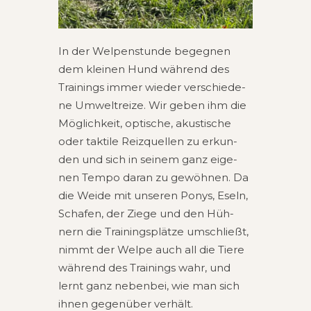
In der Wel­pen­stun­de begeg­nen
dem klei­nen Hund wäh­rend des
Trai­nings immer wie­der ver­schie­de­
ne Umwelt­rei­ze. Wir geben ihm die
Mög­lich­keit, opti­sche, akus­ti­sche
oder tak­ti­le Reiz­quel­len zu erkun­
den und sich in sei­nem ganz eige­
nen Tempo daran zu gewöh­nen. Da
die Weide mit unse­ren Ponys, Eseln,
Scha­fen, der Ziege und den Hüh­
nern die Trai­nings­plät­ze umschließt,
nimmt der Welpe auch all die Tiere
wäh­rend des Trai­nings wahr, und
lernt ganz neben­bei, wie man sich
ihnen gegen­über verhält.