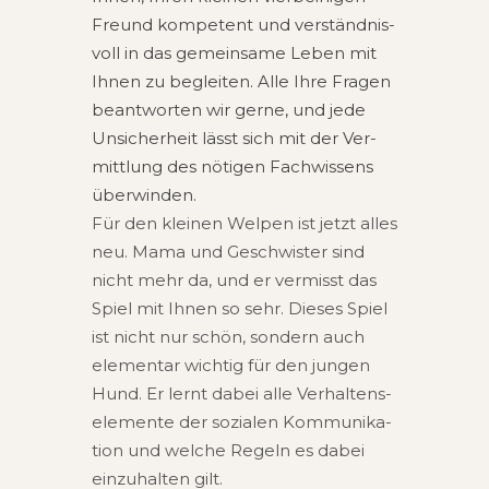
Freund kom­pe­tent und ver­ständ­nis­
voll in das gemein­sa­me Leben mit
Ihnen zu beglei­ten. Alle Ihre Fra­gen
beant­wor­ten wir gerne, und jede
Unsi­cher­heit lässt sich mit der Ver­
mitt­lung des nöti­gen Fach­wis­sens
überwinden.
Für den klei­nen Wel­pen ist jetzt alles
neu. Mama und Geschwis­ter sind
nicht mehr da, und er ver­misst das
Spiel mit Ihnen so sehr. Die­ses Spiel
ist nicht nur schön, son­dern auch
ele­men­tar wich­tig für den jun­gen
Hund. Er lernt dabei alle Ver­hal­tens­
ele­men­te der sozia­len Kom­mu­ni­ka­
ti­on und wel­che Regeln es dabei
ein­zu­hal­ten gilt.