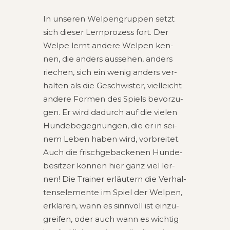
In unse­ren Wel­pen­grup­pen setzt
sich die­ser Lern­pro­zess fort. Der
Welpe lernt ande­re Wel­pen ken­
nen, die anders aus­se­hen, anders
rie­chen, sich ein wenig anders ver­
hal­ten als die Geschwis­ter, viel­leicht
ande­re For­men des Spiels bevor­zu­
gen. Er wird dadurch auf die vie­len
Hun­de­be­geg­nun­gen, die er in sei­
nem Leben haben wird, vor­brei­tet.
Auch die frisch­ge­ba­cke­nen Hun­de­
be­sit­zer kön­nen hier ganz viel ler­
nen! Die Trai­ner erläu­tern die Ver­hal­
tens­ele­men­te im Spiel der Wel­pen,
erklä­ren, wann es sinn­voll ist ein­zu­
grei­fen, oder auch wann es wich­tig