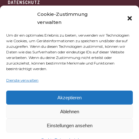
DATENSCHUTZ
HAFTUNGSAUSSCHLUSS
Cookie-Zustimmung
verwalten
WIDERRUFSBELEHRUNG
Um dir ein optimales Erlebnis zu bieten, verwenden wir Technologien
COOKIES
wie Cookies, um Geräteinformationen zu speichern und/oder darauf
zuzugreifen. Wenn du diesen Technologien zustimmst, können wir
AGB
Daten wie das Surfverhalten oder eindeutige IDs auf dieser Website
verarbeiten. Wenn du deine Zustimmung nicht erteilst oder
ÜBER UNS
zurückziehst, können bestimmte Merkmale und Funktionen
beeinträchtigt werden.
Dienste verwalten
AKADEMIE VAN SCHEWICK
BERGERHOF 1
Akzeptieren
53340 MECKENHEIM
Ablehnen
TELEFON:
+49 2225 / 75 05
Einstellungen ansehen
E-MAIL:
HALLO@VAN-SCHEWICK.COM