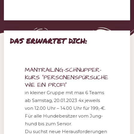
DAS ERWARTET DICH:
MAN­TRAI­LING-SCHNUP­PER­
KURS “
PER­SO­NEN­SPÜR­SU­CHE
WIE EIN PROFI
“
in klei­ner Grup­pe mit max 6 Teams
ab Sams­tag, 20.01.2023 4x jeweils
von 12.00 Uhr – 14.00 Uhr für 199,-€.
Für alle Hun­de­be­sit­zer vom Jung­
hund bis zum Senior.
Du suchst neue Her­aus­for­de­run­gen