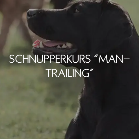
SCHNUP­PER­KURS “MAN­
TRAI­LING”