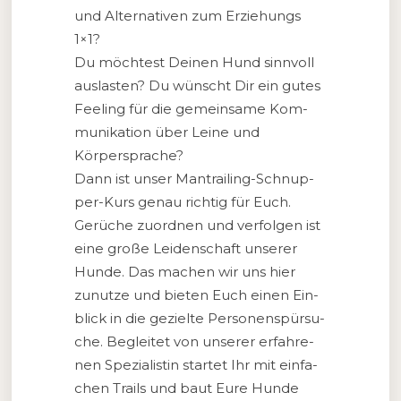
und Alter­na­ti­ven zum Erzie­hungs
1×1?
Du möch­test Dei­nen Hund sinn­voll
aus­las­ten? Du wünscht Dir ein gutes
Fee­ling für die gemein­sa­me Kom­
mu­ni­ka­ti­on über Leine und
Körpersprache?
Dann ist unser Man­trai­ling-Schnup­
per-Kurs genau rich­tig für Euch.
Gerü­che zuord­nen und ver­fol­gen ist
eine große Lei­den­schaft unse­rer
Hunde. Das machen wir uns hier
zunut­ze und bie­ten Euch einen Ein­
blick in die geziel­te Per­so­nen­spür­su­
che. Beglei­tet von unse­rer erfah­re­
nen Spe­zia­lis­tin star­tet Ihr mit ein­fa­
chen Trails und baut Eure Hunde