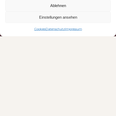
Ablehnen
ERLEBNIS.WISSEN
ÜBER UNS
Einstellungen ansehen
NEUIGKEITEN
Coo­kies
Daten­schutz
Impres­sum
WEITERES
KONTAKT
IMPRESSUM
DATENSCHUTZ
HAFTUNGSAUSSCHLUSS
WIDERRUFSBELEHRUNG
COOKIES
AGB