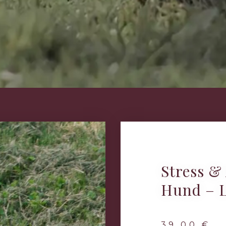
Stress &
Hund – L
39,00
€