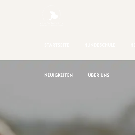
START­SEI­TE
HUN­DE­SCHU­LE
H
NEU­IG­KEI­TEN
ÜBER UNS