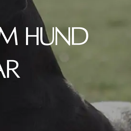
IM HUND
AR