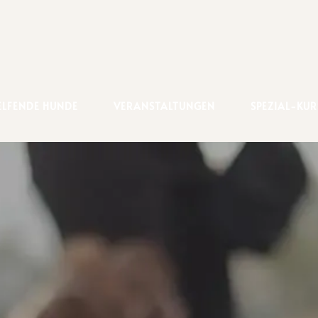
EL­FEN­DE HUNDE
VERANSTALTUNGEN
SPE­ZI­AL-KU