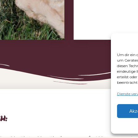
Um dir ein 
um Gerätei
diesen Tech
eindeutige 
erteilst od
beeinträcht
Dienste ver
Akz
H: