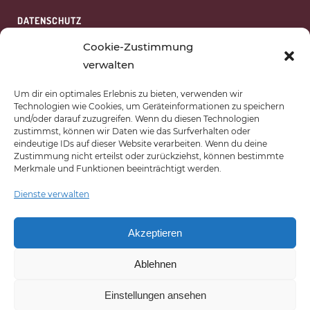
DATENSCHUTZ
HAFTUNGSAUSSCHLUSS
Cookie-Zustimmung
verwalten
WIDERRUFSBELEHRUNG
Um dir ein optimales Erlebnis zu bieten, verwenden wir
COOKIES
Technologien wie Cookies, um Geräteinformationen zu speichern
und/oder darauf zuzugreifen. Wenn du diesen Technologien
AGB
zustimmst, können wir Daten wie das Surfverhalten oder
eindeutige IDs auf dieser Website verarbeiten. Wenn du deine
ÜBER UNS
Zustimmung nicht erteilst oder zurückziehst, können bestimmte
Merkmale und Funktionen beeinträchtigt werden.
Dienste verwalten
AKADEMIE VAN SCHEWICK
BERGERHOF 1
Akzeptieren
53340 MECKENHEIM
Ablehnen
TELEFON:
+49 2225 / 75 05
Einstellungen ansehen
E-MAIL:
HALLO@VAN-SCHEWICK.COM