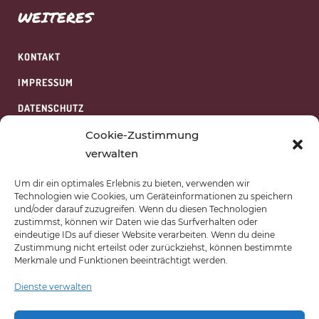
WEITERES
KONTAKT
IMPRESSUM
DATENSCHUTZ
HAFTUNGSAUSSCHLUSS
Cookie-Zustimmung
verwalten
WIDERRUFSBELEHRUNG
Um dir ein optimales Erlebnis zu bieten, verwenden wir
COOKIES
Technologien wie Cookies, um Geräteinformationen zu speichern
und/oder darauf zuzugreifen. Wenn du diesen Technologien
AGB
zustimmst, können wir Daten wie das Surfverhalten oder
eindeutige IDs auf dieser Website verarbeiten. Wenn du deine
ÜBER UNS
Zustimmung nicht erteilst oder zurückziehst, können bestimmte
Merkmale und Funktionen beeinträchtigt werden.
Dienste verwalten
AKADEMIE VAN SCHEWICK
BERGERHOF 1