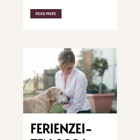
READ MORE
FERI­EN­ZEI­