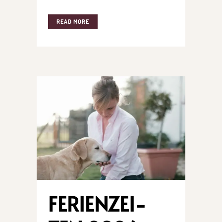
READ MORE
FERI­EN­ZEI­