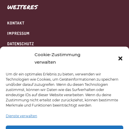
WEITERES
KONTAKT
IMPRESSUM
DATENSCHUTZ
HAFTUNGSAUSSCHLUSS
Cookie-Zustimmung
verwalten
WIDERRUFSBELEHRUNG
Um dir ein optimales Erlebnis zu bieten, verwenden wir
COOKIES
Technologien wie Cookies, um Geräteinformationen zu speichern
und/oder darauf zuzugreifen. Wenn du diesen Technologien
AGB
zustimmst, können wir Daten wie das Surfverhalten oder
eindeutige IDs auf dieser Website verarbeiten. Wenn du deine
ÜBER UNS
Zustimmung nicht erteilst oder zurückziehst, können bestimmte
Merkmale und Funktionen beeinträchtigt werden.
Dienste verwalten
AKADEMIE VAN SCHEWICK
BERGERHOF 1