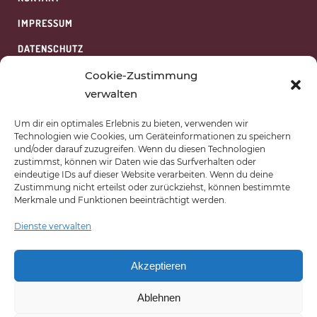
IMPRESSUM
DATENSCHUTZ
HAFTUNGSAUSSCHLUSS
Cookie-Zustimmung
verwalten
WIDERRUFSBELEHRUNG
Um dir ein optimales Erlebnis zu bieten, verwenden wir
COOKIES
Technologien wie Cookies, um Geräteinformationen zu speichern
und/oder darauf zuzugreifen. Wenn du diesen Technologien
AGB
zustimmst, können wir Daten wie das Surfverhalten oder
eindeutige IDs auf dieser Website verarbeiten. Wenn du deine
ÜBER UNS
Zustimmung nicht erteilst oder zurückziehst, können bestimmte
Merkmale und Funktionen beeinträchtigt werden.
Dienste verwalten
AKADEMIE VAN SCHEWICK
BERGERHOF 1
Akzeptieren
53340 MECKENHEIM
Ablehnen
TELEFON:
+49 2225 / 75 05