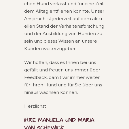
chen Hund ver­lässt und für eine Zeit
dem All­tag ent­flie­hen konn­te. Unser
Anspruch ist jeder­zeit auf dem aktu­
el­len Stand der Ver­hal­tens­for­schung
und der Aus­bil­dung von Hun­den zu
sein und die­ses Wis­sen an unse­re
Kun­den weiterzugeben.
Wir hof­fen, dass es Ihnen bei uns
gefällt und freu­en uns immer über
Feed­back, damit wir immer wei­ter
für Ihren Hund und für Sie über uns
hin­aus wach­sen können.
Herz­lichst
IHRE MANUE­LA UND MARIA
VAN SCHEWICK