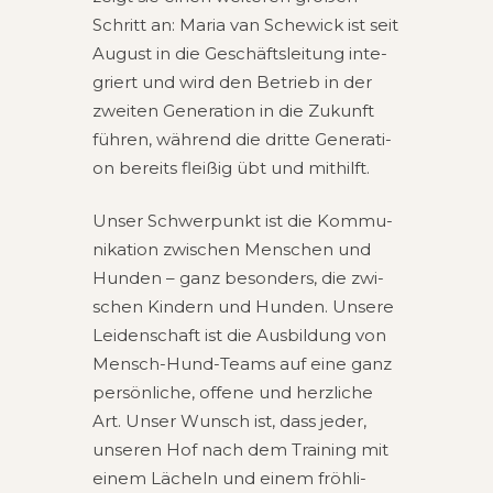
Schritt an: Maria van Schewick ist seit
August in die Geschäfts­lei­tung inte­
griert und wird den Betrieb in der
zwei­ten Gene­ra­ti­on in die Zukunft
füh­ren, wäh­rend die drit­te Gene­ra­ti­
on bereits flei­ßig übt und mithilft.
Unser Schwer­punkt ist die Kom­mu­
ni­ka­ti­on zwi­schen Men­schen und
Hun­den – ganz beson­ders, die zwi­
schen Kin­dern und Hun­den. Unse­re
Lei­den­schaft ist die Aus­bil­dung von
Mensch-Hund-Teams auf eine ganz
per­sön­li­che, offe­ne und herz­li­che
Art. Unser Wunsch ist, dass jeder,
unse­ren Hof nach dem Trai­ning mit
einem Lächeln und einem fröh­li­