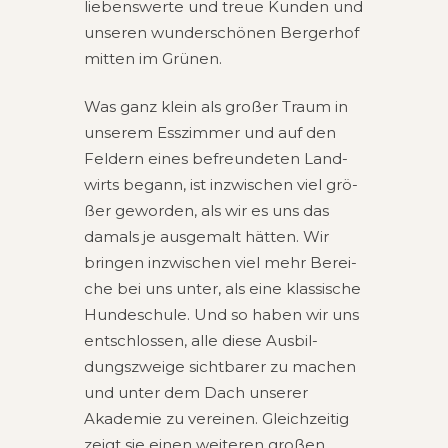
lie­bens­wer­te und treue Kun­den und
unse­ren wun­der­schö­nen Ber­ger­hof
mit­ten im Grünen.
Was ganz klein als gro­ßer Traum in
unse­rem Ess­zim­mer und auf den
Fel­dern eines befreun­de­ten Land­
wirts begann, ist inzwi­schen viel grö­
ßer gewor­den, als wir es uns das
damals je aus­ge­malt hät­ten. Wir
brin­gen inzwi­schen viel mehr Berei­
che bei uns unter, als eine klas­si­sche
Hun­de­schu­le. Und so haben wir uns
ent­schlos­sen, alle diese Aus­bil­
dungs­zwei­ge sicht­ba­rer zu machen
und unter dem Dach unse­rer
Akademie zu ver­ei­nen. Gleich­zei­tig
zeigt sie einen wei­te­ren gro­ßen