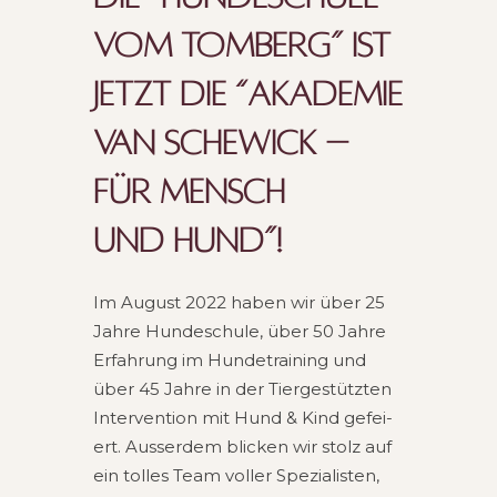
VOM TOM­BERG” IST
JETZT DIE “AKADEMIE
VAN SCHEWICK –
FÜR MENSCH
UND HUND”!
Im August 2022 haben wir über 25
Jahre Hun­de­schu­le, über 50 Jahre
Erfah­rung im Hun­de­trai­ning und
über 45 Jahre in der Tier­ge­stütz­ten
Inter­ven­ti­on mit Hund & Kind gefei­
ert. Aus­ser­dem bli­cken wir stolz auf
ein tol­les Team vol­ler Spe­zia­lis­ten,