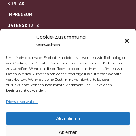
KONTAKT
IMPRESSUM
DATENSCHUTZ
HAFTUNGSAUSSCHLUSS
Cookie-Zustimmung
verwalten
WIDERRUFSBELEHRUNG
Um dir ein optimales Erlebnis zu bieten, verwenden wir Technologien
COOKIES
wie Cookies, um Geräteinformationen zu speichern und/oder darauf
zuzugreifen. Wenn du diesen Technologien zustimmst, können wir
AGB
Daten wie das Surfverhalten oder eindeutige IDs auf dieser Website
verarbeiten. Wenn du deine Zustimmung nicht erteilst oder
ÜBER UNS
zurückziehst, können bestimmte Merkmale und Funktionen
beeinträchtigt werden.
Dienste verwalten
AKADEMIE VAN SCHEWICK
BERGERHOF 1
Akzeptieren
53340 MECKENHEIM
Ablehnen
TELEFON:
+49 2225 / 75 05