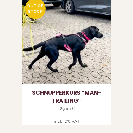
OUT OF
STOCK
SCHNUP­PER­KURS “MAN­
TRAI­LING”
189,00
€
incl. 19% VAT